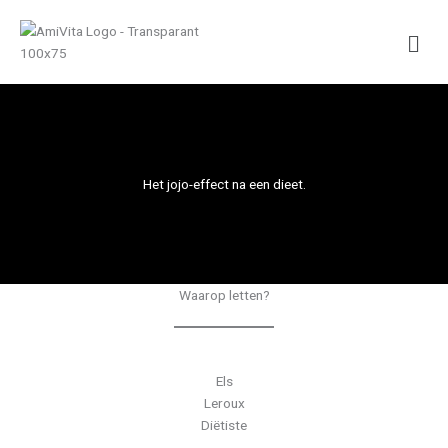
Skip
Men
to
content
Het jojo-effect na een dieet.
Waarop letten?
Els
Leroux
Diëtiste