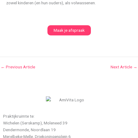
zowel kinderen (en hun ouders), als volwassenen.
Maak je afspraak
←
Previous Article
Next Article
→
Praktijkruimte te:
Wichelen (Serskamp), Moleneed 39
Dendermonde, Noordlaan 19
Merelbeke-Melle, Driekoningenplein 6