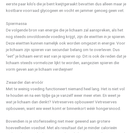
eerste paar kilo’s die je bent kwijtgeraakt bevatten dus alleen maar je
kostbare voorraad glycogeen en vocht en jammer genoeg geen vet.
Spiermassa
De volgende bron van energie die je lichaam zal aanspreken, als het
nog steeds onvoldoende voeding krijgt, zijn de eiwitten in je spieren.
Deze eiwitten kunnen namelijk ook worden omgezet in energie. Voor
je lichaam zijn spieren van secundair belang om te overleven. Dus
“eet” je lichaam eerst wat van je spieren op. Dit is ook de reden dat je
lichaam steeds vormelozer lijkt te worden, aangezien spieren die
vorm geven aan je lichaam verdwijnen!
Zwaarder dan ervóór
Met te weinig voeding functioneert niemand heel lang. Het is niet vol
te houden en na een tijdje ga je vanzelf weer meer eten. En weet je
wat je lichaam dan denkt? Vetreserves opbouwen! Vetreserves
opbouwen, want wie weet komt er binnenkort wéér hongersnood.
Bovendien is je stofwisseling niet meer gewend aan grotere
hoeveelheden voedsel. Met als resultaat dat je minder calorieën