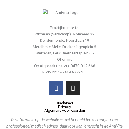
Praktijkruimte te:
Wichelen (Serskamp), Moleneed 39
Dendermonde, Noordlaan 19
Merelbeke-Melle, Driekoningenplein 6
Wetteren, Felix Beernaertsplein 65
Of online
Op afspraak (ma-vr): 0470 012 666
RIZIV nr.: 5-63493-77-701
F
I
a
n
c
s
Disclaimer
e
t
Privacy
Algemene voorwaarden
b
a
o
g
De informatie op de website is niet bedoeld ter vervanging van
o
r
professioneel medisch advies, daarvoor kan je terecht in de AmiVita