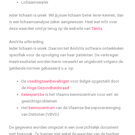
Lichaamswater
Ieder lichaam is uniek. Wil jij jouw lichaam beter leren kennen, dan
is een lichaamsanalyse zeker aangewezen. Heel wat info over
deze waarden vind je terug op de website van
Tanita
.
AmiVita uitbreiding
Ieder lichaam is uniek. Daarom liet AmiVita software ontwikkelen
specifiek voor de opvolging van haar patiënten. De verkregen
meetresultaten worden hierin verwerkt en uitgebreid volgens de
geldende normen gebaseerd o.a. op:
De
voedingsaanbevelingen
voor België opgesteld door
de
Hoge Gezondheidsraad
Eetexpert.be
is het Vlaams kenniscentrum voor eet- en
gewichtsproblemen
Het
kenniscentrum
van de Vlaamse Beroepsvereninging
van Diëtisten (VBVD)
De gegevens worden omgezet in een overzichtelijk document
met historiek. Zo kunnen niet enkel de waarden van de huidige