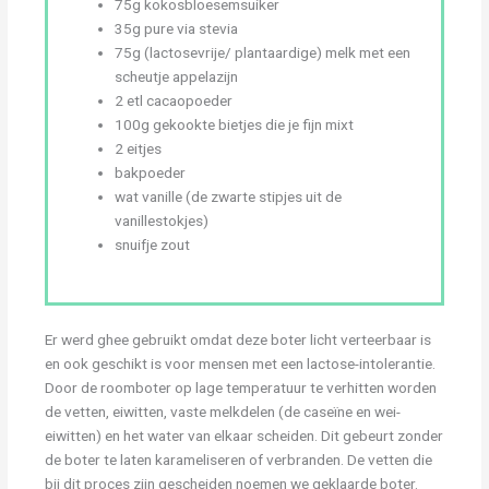
75g kokosbloesemsuiker
35g pure via stevia
75g (lactosevrije/ plantaardige) melk met een
scheutje appelazijn
2 etl cacaopoeder
100g gekookte bietjes die je fijn mixt
2 eitjes
bakpoeder
wat vanille (de zwarte stipjes uit de
vanillestokjes)
snuifje zout
Er werd ghee gebruikt omdat deze boter licht verteerbaar is
en ook geschikt is voor mensen met een lactose-intolerantie.
Door de roomboter op lage temperatuur te verhitten worden
de vetten, eiwitten, vaste melkdelen (de caseïne en wei-
eiwitten) en het water van elkaar scheiden. Dit gebeurt zonder
de boter te laten karameliseren of verbranden. De vetten die
bij dit proces zijn gescheiden noemen we geklaarde boter.