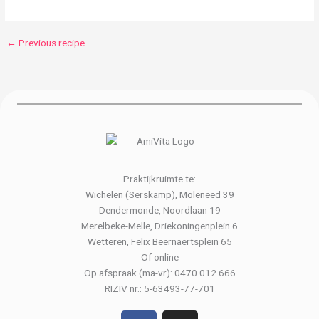
←
Previous recipe
Praktijkruimte te:
Wichelen (Serskamp), Moleneed 39
Dendermonde, Noordlaan 19
Merelbeke-Melle, Driekoningenplein 6
Wetteren, Felix Beernaertsplein 65
Of online
Op afspraak (ma-vr): 0470 012 666
RIZIV nr.: 5-63493-77-701
F
I