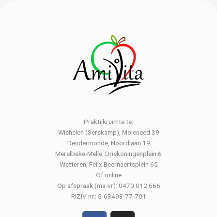
Praktijkruimte te:
Wichelen (Serskamp), Moleneed 39
Dendermonde, Noordlaan 19
Merelbeke-Melle, Driekoningenplein 6
Wetteren, Felix Beernaertsplein 65
Of online
Op afspraak (ma-vr): 0470 012 666
RIZIV nr.: 5-63493-77-701
F
I